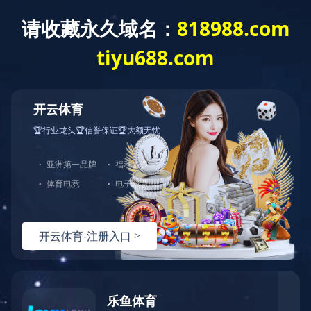
米兰app官方端入口
米兰app官方端入口
米兰app官方端入口-
米兰app官方端入口-
米兰online(中国)
米兰online(中国)
重庆
全国培训基地
重庆
四川
贵州
湖南