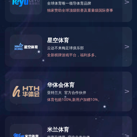
江西
陕西
福建
广西
河南
山东
上海
北京
云南
最新动态
more>
04-30
2026
2026年4月17日-18日 新疆维吾尔族自治区安
全技术防范行业协会赴重庆开展“赓续红色
04-29
2026
血脉 践行安防担当”主题培训班圆满完成
2026年4月18日-24日 兴安盟退役军人事务局
赴山东临沂、青岛开展业务素质提升培训班
04-23
2026
2026年04月15日-19日 四川新威环境服务股