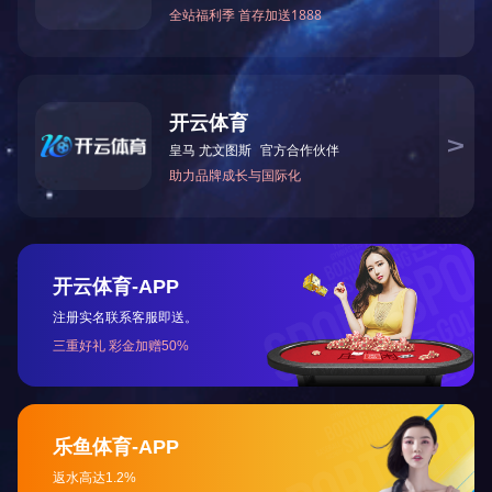
花明楼刘少奇故
（宁乡
手机：19980579888 19987766666
电话：023-88697888
地址：重庆市江北区建新北路36号
邮箱：6965655@qq.com