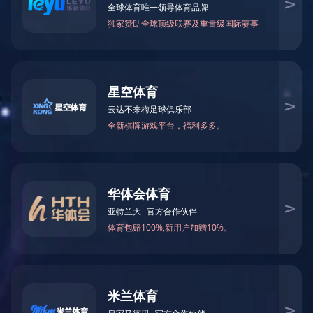
江西
陕西
福建
广西
河南
山东
上海
北京
云南
最新动态
more>
04-30
2026
2026年4月17日-18日 新疆维吾尔族自治区安
全技术防范行业协会赴重庆开展“赓续红色
04-29
2026
血脉 践行安防担当”主题培训班圆满完成
2026年4月18日-24日 兴安盟退役军人事务局
赴山东临沂、青岛开展业务素质提升培训班
04-23
2026
2026年04月15日-19日 四川新威环境服务股