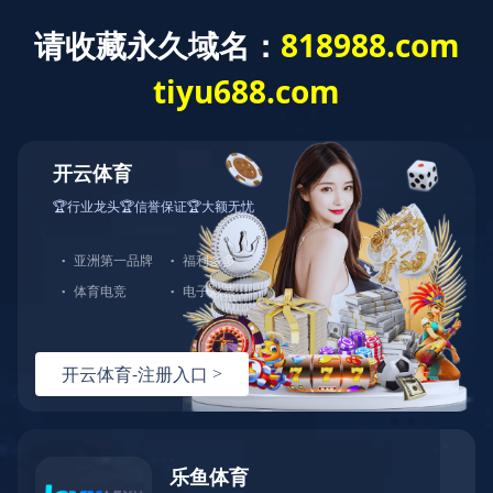
米兰app官方端入口
米兰app官方端入口
米兰app官方端入口-
米兰app官方端入口-
米兰online(中国)
米兰online(中国)
培训动
全国培训基地
重庆
四川
2026
贵州
湖南