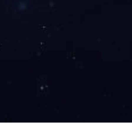
通过五天
条，学习可
上一篇:
2025年1
下一篇:
2026年0