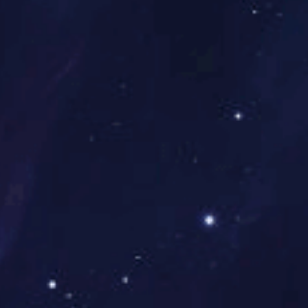
 11 人，全程采用 “理论授课 + 现场教学 + 研讨交
动由米兰app官方端入口-米兰online(中国)
承办。