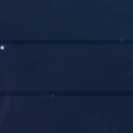
培训动态
26年04月15日-19日 四川新威环境服务
进讲解技艺” 讲解
文章作者：王老师 TIME:2026-04-23 1