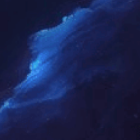
与基础礼仪》专题教学，系统讲解讲解员职
基础，树立专业服务意识。