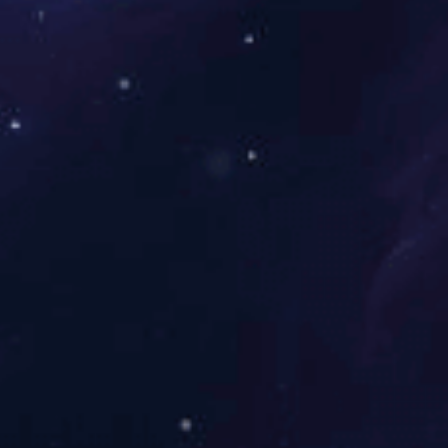
组
馆、
并开