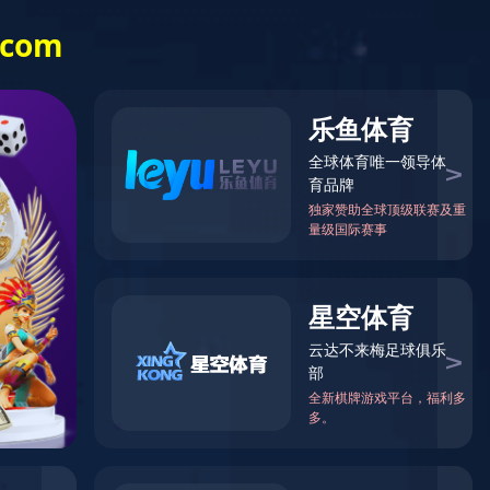
咨询热线：
19980579888
19987766666
训动态
培训案例
联系我们