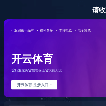
米兰app官方端入口
米兰app官方端入口
米兰app官方端入口-
米兰app
米兰online(中国)
米兰onli