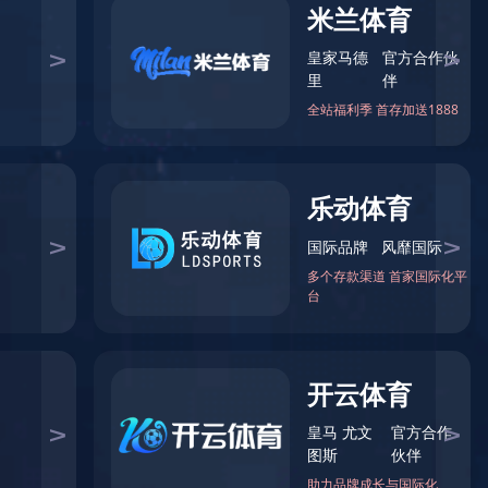
你当前的位置：
米兰app官方端入口
>>
培训动态
股份有限公司 开展：“传承水电文脉・精
员专项培训
4:16:20 阅览：