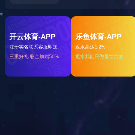
04-30
2026
2026年4月17日-18日 新疆维吾尔族自治区安
全技术防范行业协会赴重庆开展“赓续红色
04-29
2026
血脉 践行安防担当”主题培训班圆满完成
2026年4月18日-24日 兴安盟退役军人事务局
赴山东临沂、青岛开展业务素质提升培训班
04-23
2026
2026年04月15日-19日 四川新威环境服务股
份有限公司 开展：“传承水电文脉・精进讲
03-25
2026
解技艺” 讲解员专项培训
2026年03月15日-19日 宁夏银川市永宁县李
俊镇人民政府赴云南考察现代农业
11-27
2025
2025年11月20日-22日中共北京理工大学化
学与化工学院委员会赴昆明开展：“守正创
新强党建 立德树人谱新篇”党支部书记培训
电、
昆明