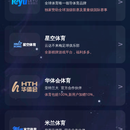
江西
陕西
福建
广西
河南
山东
上海
北京
云南
最新动态
more>
04-30
2026
2026年4月17日-18日 新疆维吾尔族自治区安
全技术防范行业协会赴重庆开展“赓续红色
04-29
2026
血脉 践行安防担当”主题培训班圆满完成
2026年4月18日-24日 兴安盟退役军人事务局
赴山东临沂、青岛开展业务素质提升培训班
04-23
2026
2026年04月15日-19日 四川新威环境服务股