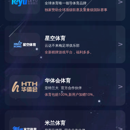
八路军
师司令部
115
江西
陕西
大店是鲁东南一座历
福建
广西
月
日中国共产党
8
13
河南
山东
刘少奇、罗荣桓、朱
中心，被誉为“小延安
上海
北京
云南
最新动态
more>
04-30
2026
2026年4月17日-18日 新疆维吾尔族自治区安
全技术防范行业协会赴重庆开展“赓续红色
04-29
2026
血脉 践行安防担当”主题培训班圆满完成
2026年4月18日-24日 兴安盟退役军人事务局
赴山东临沂、青岛开展业务素质提升培训班
04-23
2026
2026年04月15日-19日 四川新威环境服务股