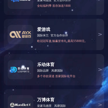
份有限公司 开展：“传承水电文脉・精进讲
03-25
2026
解技艺” 讲解员专项培训
济南战役支前的居民
2026年03月15日-19日 宁夏银川市永宁县李
俊镇人民政府赴云南考察现代农业
11-27
2025
济南战役时期支前的
2025年11月20日-22日中共北京理工大学化
学与化工学院委员会赴昆明开展：“守正创
开放时间
新强党建 立德树人谱新篇”党支部书记培训
一、 每周二、三、
二、 上午
：
9
00~11
三、 全景画：上午
1