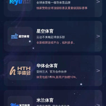
济南战役纪念馆位于
江西
陕西
解放了济南。济南战
纪念济南解放五十周
福建
广西
济南战役纪念馆正门
河南
山东
济南战役纪念馆正门
上海
北京
济南战役烈士铜像
云南
以展示出当时在济南
最新动态
more>
济南战役时期的东南
04-30
2026
济南战役馆全景画一
2026年4月17日-18日 新疆维吾尔族自治区安
全技术防范行业协会赴重庆开展“赓续红色
04-29
2026
血脉 践行安防担当”主题培训班圆满完成
济南战役纪念馆内武
2026年4月18日-24日 兴安盟退役军人事务局
赴山东临沂、青岛开展业务素质提升培训班
04-23
2026
济南战役时所用的枪
2026年04月15日-19日 四川新威环境服务股