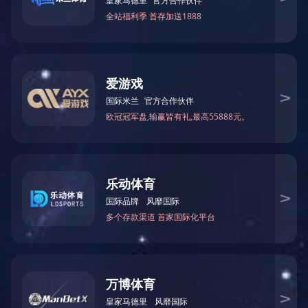
份有限公司 开展：“传承水电文脉・精进讲
03-25
2026
解技艺” 讲解员专项培训
2026年03月15日-19日 宁夏银川市永宁县李
俊镇人民政府赴云南考察现代农业
11-27
2025
2025年11月20日-22日中共北京理工大学化
学与化工学院委员会赴昆明开展：“守正创
新强党建 立德树人谱新篇”党支部书记培训
23日上午，
馆；在这里陈列了