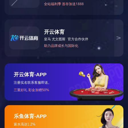
在无声地诉说着那