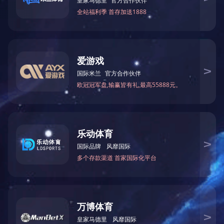
份有限公司 开展：“传承水电文脉・精进讲
03-25
2026
解技艺” 讲解员专项培训
2026年03月15日-19日 宁夏银川市永宁县李
上一篇:
深圳光明区
俊镇人民政府赴云南考察现代农业
11-27
2025
下一篇:
2023年6
2025年11月20日-22日中共北京理工大学化
学与化工学院委员会赴昆明开展：“守正创
新强党建 立德树人谱新篇”党支部书记培训
手机：19980579888 19987766666
电话：023-88697888
地址：重庆市江北区建新北路36号
邮箱：6965655@qq.com