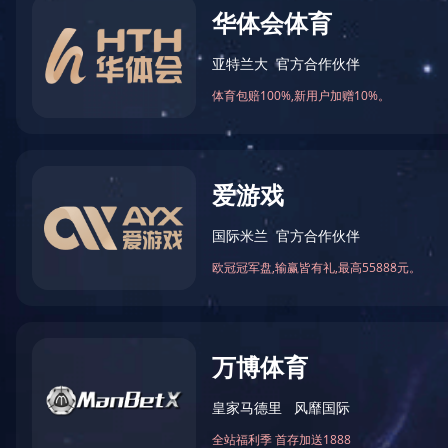
全国培训基地
重庆
四川
2
贵州
湖南
江西
陕西
福建
广西
河南
山东
上海
北京
云南
最新动态
more>