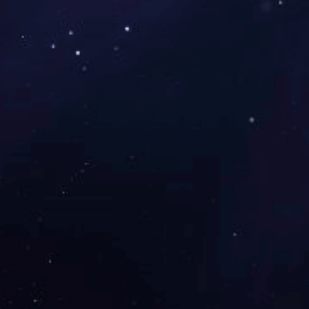
毛泽
上一篇
下一篇