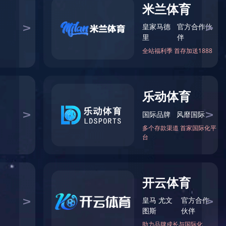
你当前的位置：
米兰app官方端入口
>>
培训案例
院工会委员会组织开展 “弘扬伟大建党
”主题党日活动
6:40:55 阅览：